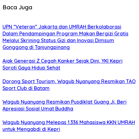
Baca Juga
UPN “Veteran” Jakarta dan UMRAH Berkolaborasi
Dalam Pendampingan Program Makan Bergizi Gratis
Melalui Skrining Status Gizi dan Inovasi Dimsum
Gonggong di Tanjungpinang
Ajak Generasi Z Cegah Kanker Sejak Dini, YKI Kepri
Soroti Gaya Hidup Sehat
Dorong Sport Tourism, Wagub Nyanyang Resmikan TAO
Sport Club di Batam
Wagub Nyanyang Resmikan Pusdiklat Guang Ji, Beri
Apresiasi Sosial Umat Buddha
Wagub Nyanyang Melepas 1.336 Mahasiswa KKN UMRAH
untuk Mengabdi di Kepri