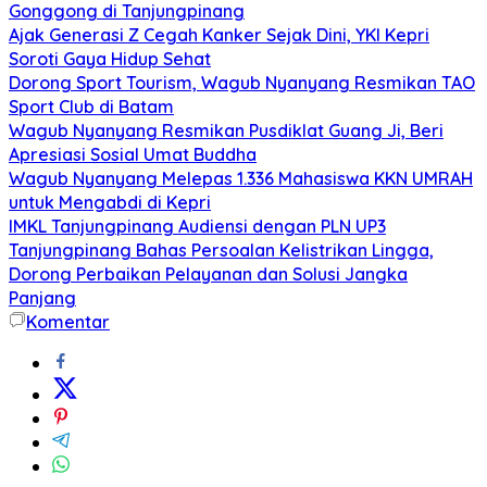
Gonggong di Tanjungpinang
Ajak Generasi Z Cegah Kanker Sejak Dini, YKI Kepri
Soroti Gaya Hidup Sehat
Dorong Sport Tourism, Wagub Nyanyang Resmikan TAO
Sport Club di Batam
Wagub Nyanyang Resmikan Pusdiklat Guang Ji, Beri
Apresiasi Sosial Umat Buddha
Wagub Nyanyang Melepas 1.336 Mahasiswa KKN UMRAH
untuk Mengabdi di Kepri
IMKL Tanjungpinang Audiensi dengan PLN UP3
Tanjungpinang Bahas Persoalan Kelistrikan Lingga,
Dorong Perbaikan Pelayanan dan Solusi Jangka
Panjang
Komentar