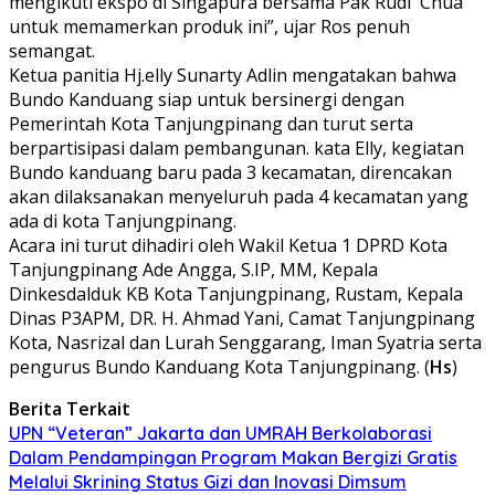
mengikuti ekspo di Singapura bersama Pak Rudi Chua
untuk memamerkan produk ini”, ujar Ros penuh
semangat.
Ketua panitia Hj.elly Sunarty Adlin mengatakan bahwa
Bundo Kanduang siap untuk bersinergi dengan
Pemerintah Kota Tanjungpinang dan turut serta
berpartisipasi dalam pembangunan. kata Elly, kegiatan
Bundo kanduang baru pada 3 kecamatan, direncakan
akan dilaksanakan menyeluruh pada 4 kecamatan yang
ada di kota Tanjungpinang.
Acara ini turut dihadiri oleh Wakil Ketua 1 DPRD Kota
Tanjungpinang Ade Angga, S.IP, MM, Kepala
Dinkesdalduk KB Kota Tanjungpinang, Rustam, Kepala
Dinas P3APM, DR. H. Ahmad Yani, Camat Tanjungpinang
Kota, Nasrizal dan Lurah Senggarang, Iman Syatria serta
pengurus Bundo Kanduang Kota Tanjungpinang. (
Hs
)
Berita Terkait
UPN “Veteran” Jakarta dan UMRAH Berkolaborasi
Dalam Pendampingan Program Makan Bergizi Gratis
Melalui Skrining Status Gizi dan Inovasi Dimsum