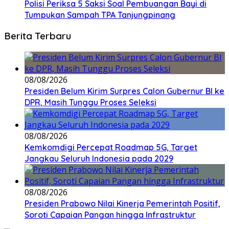
Polisi Periksa 5 Saksi Soal Pembuangan Bayi di
Tumpukan Sampah TPA Tanjungpinang
Berita Terbaru
08/08/2026
Presiden Belum Kirim Surpres Calon Gubernur BI ke
DPR, Masih Tunggu Proses Seleksi
08/08/2026
Kemkomdigi Percepat Roadmap 5G, Target
Jangkau Seluruh Indonesia pada 2029
08/08/2026
Presiden Prabowo Nilai Kinerja Pemerintah Positif,
Soroti Capaian Pangan hingga Infrastruktur