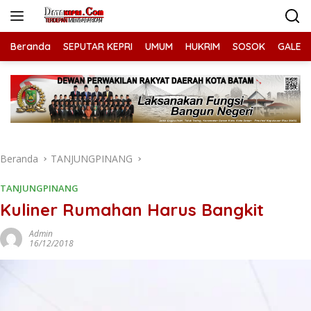
Langsung
ke
konten
Beranda
SEPUTAR KEPRI
UMUM
HUKRIM
SOSOK
GALERI
Beranda
TANJUNGPINANG
TANJUNGPINANG
Kuliner Rumahan Harus Bangkit
Admin
16/12/2018