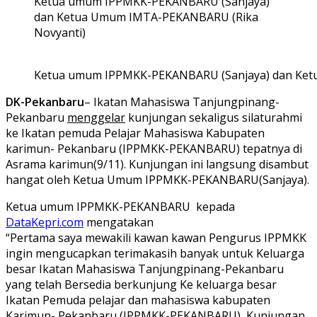
Ketua umum IPPMKK-PEKANBARU (Sanjaya)
dan Ketua Umum IMTA-PEKANBARU (Rika
Novyanti)
Ketua umum IPPMKK-PEKANBARU (Sanjaya) dan Ket
DK-Pekanbaru
– Ikatan Mahasiswa Tanjungpinang-
Pekanbaru
menggelar
kunjungan sekaligus silaturahmi
ke Ikatan pemuda Pelajar Mahasiswa Kabupaten
karimun- Pekanbaru (IPPMKK-PEKANBARU) tepatnya di
Asrama karimun(9/11). Kunjungan ini langsung disambut
hangat oleh Ketua Umum IPPMKK-PEKANBARU(Sanjaya).
Ketua umum IPPMKK-PEKANBARU kepada
DataKepri.com
mengatakan
“Pertama saya mewakili kawan kawan Pengurus IPPMKK
ingin mengucapkan terimakasih banyak untuk Keluarga
besar Ikatan Mahasiswa Tanjungpinang-Pekanbaru
yang telah Bersedia berkunjung Ke keluarga besar
Ikatan Pemuda pelajar dan mahasiswa kabupaten
Karimun- Pekanbaru (IPPMKK-PEKANBARU) ,Kunjungan