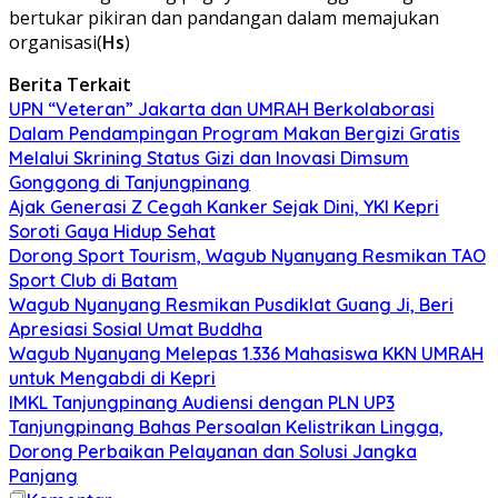
bertukar pikiran dan pandangan dalam memajukan
organisasi(
Hs
)
Berita Terkait
UPN “Veteran” Jakarta dan UMRAH Berkolaborasi
Dalam Pendampingan Program Makan Bergizi Gratis
Melalui Skrining Status Gizi dan Inovasi Dimsum
Gonggong di Tanjungpinang
Ajak Generasi Z Cegah Kanker Sejak Dini, YKI Kepri
Soroti Gaya Hidup Sehat
Dorong Sport Tourism, Wagub Nyanyang Resmikan TAO
Sport Club di Batam
Wagub Nyanyang Resmikan Pusdiklat Guang Ji, Beri
Apresiasi Sosial Umat Buddha
Wagub Nyanyang Melepas 1.336 Mahasiswa KKN UMRAH
untuk Mengabdi di Kepri
IMKL Tanjungpinang Audiensi dengan PLN UP3
Tanjungpinang Bahas Persoalan Kelistrikan Lingga,
Dorong Perbaikan Pelayanan dan Solusi Jangka
Panjang