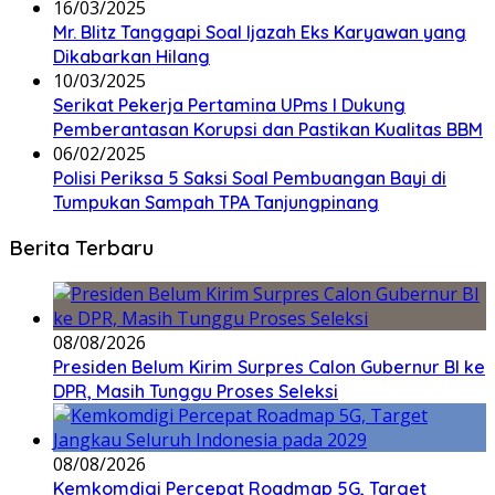
16/03/2025
Mr. Blitz Tanggapi Soal Ijazah Eks Karyawan yang
Dikabarkan Hilang
10/03/2025
Serikat Pekerja Pertamina UPms I Dukung
Pemberantasan Korupsi dan Pastikan Kualitas BBM
06/02/2025
Polisi Periksa 5 Saksi Soal Pembuangan Bayi di
Tumpukan Sampah TPA Tanjungpinang
Berita Terbaru
08/08/2026
Presiden Belum Kirim Surpres Calon Gubernur BI ke
DPR, Masih Tunggu Proses Seleksi
08/08/2026
Kemkomdigi Percepat Roadmap 5G, Target