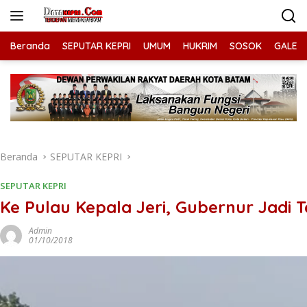
Langsung
ke
konten
Beranda
SEPUTAR KEPRI
UMUM
HUKRIM
SOSOK
GALERI
Beranda
SEPUTAR KEPRI
SEPUTAR KEPRI
Ke Pulau Kepala Jeri, Gubernur Jadi T
Admin
01/10/2018