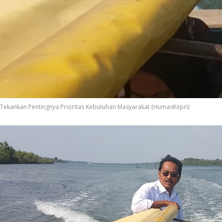
Tekankan Pentingnya Prioritas Kebutuhan Masyarakat (HumasKepri)