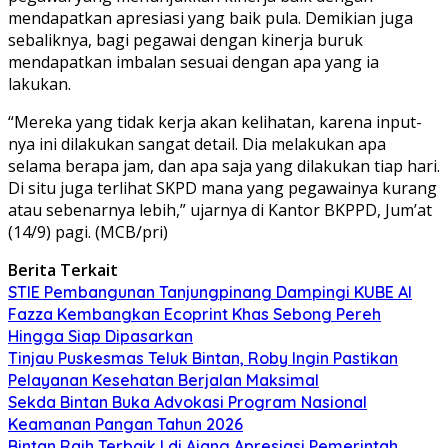
mendapatkan apresiasi yang baik pula. Demikian juga
sebaliknya, bagi pegawai dengan kinerja buruk
mendapatkan imbalan sesuai dengan apa yang ia
lakukan.
“Mereka yang tidak kerja akan kelihatan, karena input-
nya ini dilakukan sangat detail. Dia melakukan apa
selama berapa jam, dan apa saja yang dilakukan tiap hari.
Di situ juga terlihat SKPD mana yang pegawainya kurang
atau sebenarnya lebih,” ujarnya di Kantor BKPPD, Jum’at
(14/9) pagi. (MCB/pri)
Berita Terkait
STIE Pembangunan Tanjungpinang Dampingi KUBE Al
Fazza Kembangkan Ecoprint Khas Sebong Pereh
Hingga Siap Dipasarkan
Tinjau Puskesmas Teluk Bintan, Roby Ingin Pastikan
Pelayanan Kesehatan Berjalan Maksimal
Sekda Bintan Buka Advokasi Program Nasional
Keamanan Pangan Tahun 2026
Bintan Raih Terbaik I di Ajang Apresiasi Pemerintah