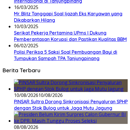
Internasional di Tanjungpinang
16/03/2025
Mr. Blitz Tanggapi Soal Ijazah Eks Karyawan yang
Dikabarkan Hilang
10/03/2025
Serikat Pekerja Pertamina UPms I Dukung
Pemberantasan Korupsi dan Pastikan Kualitas BBM
06/02/2025
Polisi Periksa 5 Saksi Soal Pembuangan Bayi di
Tumpukan Sampah TPA Tanjungpinang
Berita Terbaru
10/08/2026
10/08/2026
PINSAR Sultra Dorong Sinkronisasi Penyaluran SPHP
dengan Stok Bulog untuk Jaga Mutu Jagung
08/08/2026