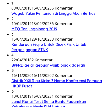
1
08/08/2018
15/09/2025
6 Komentar
Wagub Yakin Pertanian di Lingga Akan Berhasil
2
10/04/2019
15/09/2025
6 Komentar
MTQ Tanjungpinang 2019
3
15/04/2021
29/10/2025
3 Komentar
Kendaraan Wajib Untuk Dicek Fisik Untuk
Perpanjangan STNK
4
22/04/2018
2 Komentar
BPPRD gelar gebyar wajib pajak daerah
5
16/11/2020
16/11/2020
2 Komentar
Distrik XXII Riau Kirim 3 Nama Konferensi Pemuda
HKBP Pusat
6
10/01/2019
15/09/2025
1 Komentar
Lanal Ranai Turut Serta Bantu Padamkan
Kebakaran Mesin PLN Natuna