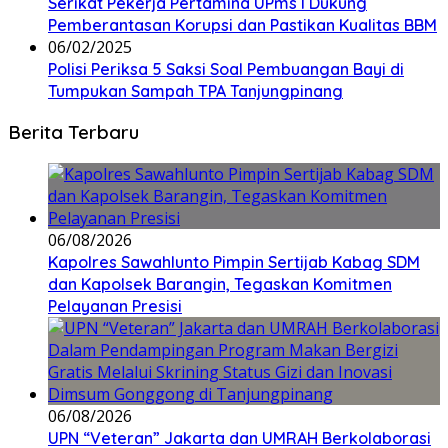
Serikat Pekerja Pertamina UPms I Dukung
Pemberantasan Korupsi dan Pastikan Kualitas BBM
06/02/2025
Polisi Periksa 5 Saksi Soal Pembuangan Bayi di
Tumpukan Sampah TPA Tanjungpinang
Berita Terbaru
06/08/2026
Kapolres Sawahlunto Pimpin Sertijab Kabag SDM
dan Kapolsek Barangin, Tegaskan Komitmen
Pelayanan Presisi
06/08/2026
UPN “Veteran” Jakarta dan UMRAH Berkolaborasi