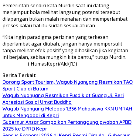
Pemerintah sendiri kata Nurdin saat ini datang
menjemput bola melihat langsung potensi tersebut
dilapangan bukan malah menahan dan memperlambat
proses kalau hal itu sudah sesuai aturan.
“Kita ingin paradigma perizinan yang terkesan
diperlambat agar diubah, jangan hanya mempersulit
tanpa melihat efek positif yang dihasilkan jika kegiatan
ini berjalan, sebisa mungkin kita bantu,” tutup Nurdin.
( HumasKepri/Ald/J’D)
Berita Terkait
Dorong Sport Tourism, Wagub Nyanyang Resmikan TAO
Sport Club di Batam
Wagub Nyanyang Resmikan Pusdiklat Guang Ji, Beri
Apresiasi Sosial Umat Buddha
Wagub Nyanyang Melepas 1.336 Mahasiswa KKN UMRAH
untuk Mengabdi di Kepri
Gubernur Ansar Sampaikan Pertanggungjawaban APBD
2025 ke DPRD Kepri
Sensus Ekonomi 2026 di Kepri Resmi Dimulai, Gubernur