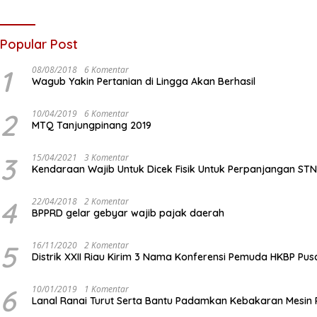
Popular Post
1
08/08/2018
6 Komentar
Wagub Yakin Pertanian di Lingga Akan Berhasil
2
10/04/2019
6 Komentar
MTQ Tanjungpinang 2019
3
15/04/2021
3 Komentar
Kendaraan Wajib Untuk Dicek Fisik Untuk Perpanjangan ST
4
22/04/2018
2 Komentar
BPPRD gelar gebyar wajib pajak daerah
5
16/11/2020
2 Komentar
Distrik XXII Riau Kirim 3 Nama Konferensi Pemuda HKBP Pus
6
10/01/2019
1 Komentar
Lanal Ranai Turut Serta Bantu Padamkan Kebakaran Mesin