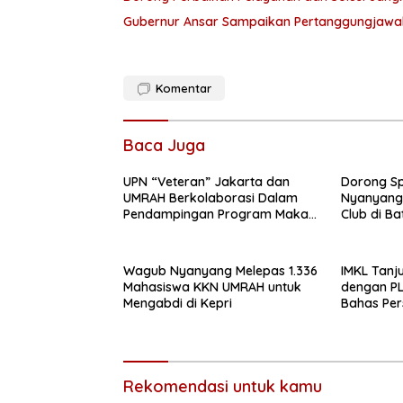
Gubernur Ansar Sampaikan Pertanggungjawa
Komentar
Baca Juga
UPN “Veteran” Jakarta dan
Dorong Sp
UMRAH Berkolaborasi Dalam
Nyanyang
Pendampingan Program Makan
Club di B
Bergizi Gratis Melalui Skrining
Status Gizi dan Inovasi Dimsum
Gonggong di Tanjungpinang
Wagub Nyanyang Melepas 1.336
IMKL Tanj
Mahasiswa KKN UMRAH untuk
dengan PL
Mengabdi di Kepri
Bahas Per
Lingga, D
Pelayanan
Panjang
Rekomendasi untuk kamu