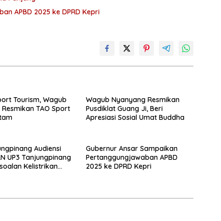
ban APBD 2025 ke DPRD Kepri
ort Tourism, Wagub
Wagub Nyanyang Resmikan
 Resmikan TAO Sport
Pusdiklat Guang Ji, Beri
atam
Apresiasi Sosial Umat Buddha
ungpinang Audiensi
Gubernur Ansar Sampaikan
N UP3 Tanjungpinang
Pertanggungjawaban APBD
soalan Kelistrikan
2025 ke DPRD Kepri
orong Perbaikan
 dan Solusi Jangka