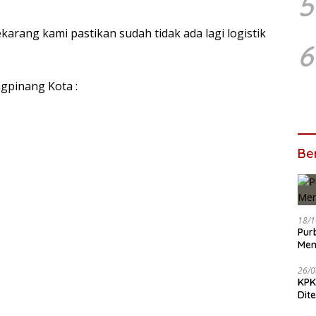
5
ekarang kami pastikan sudah tidak ada lagi logistik
6
gpinang Kota :
Ber
18/1
Pur
Men
26/0
KPK
Dit