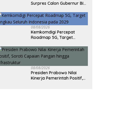
Surpres Calon Gubernur BI
ke DPR, Masih Tunggu
Proses Seleksi
08/08/2026
Kemkomdigi Percepat
Roadmap 5G, Target
Jangkau Seluruh Indonesia
pada 2029
08/08/2026
Presiden Prabowo Nilai
Kinerja Pemerintah Positif,
Soroti Capaian Pangan
hingga Infrastruktur