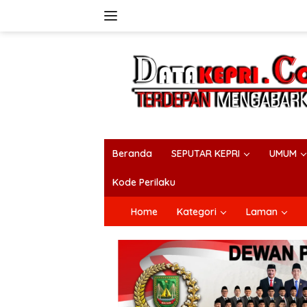
Langsung
ke
konten
Beranda
SEPUTAR KEPRI
UMUM
Kode Perilaku
Home
Kategori
Laman