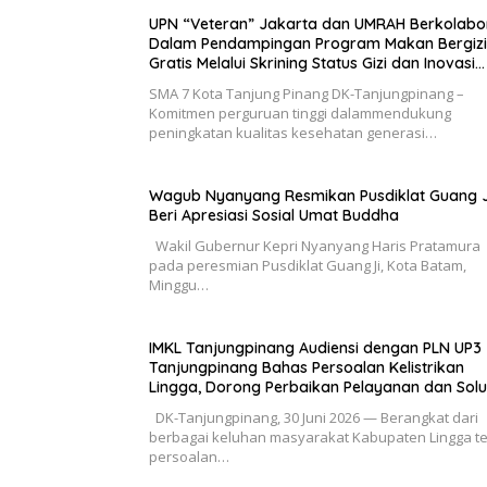
UPN “Veteran” Jakarta dan UMRAH Berkolabo
Dalam Pendampingan Program Makan Bergizi
Gratis Melalui Skrining Status Gizi dan Inovasi
Dimsum Gonggong di Tanjungpinang
SMA 7 Kota Tanjung Pinang DK-Tanjungpinang –
Komitmen perguruan tinggi dalammendukung
peningkatan kualitas kesehatan generasi…
Wagub Nyanyang Resmikan Pusdiklat Guang J
Beri Apresiasi Sosial Umat Buddha
Wakil Gubernur Kepri Nyanyang Haris Pratamura
pada peresmian Pusdiklat Guang Ji, Kota Batam,
Minggu…
IMKL Tanjungpinang Audiensi dengan PLN UP3
Tanjungpinang Bahas Persoalan Kelistrikan
Lingga, Dorong Perbaikan Pelayanan dan Solu
Jangka Panjang
DK-Tanjungpinang, 30 Juni 2026 — Berangkat dari
berbagai keluhan masyarakat Kabupaten Lingga te
persoalan…