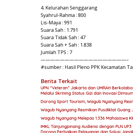
4. Kelurahan Senggarang
Syahrul-Rahma : 800
Lis-Maya : 991
Suara Sah : 1.791
Suara Tidak Sah : 47
Suara Sah + Sah : 1.838
Jumlah TPS : 7
——————————————————–
#sumber : Hasil Pleno PPK Kecamatan T
Berita Terkait
UPN “Veteran” Jakarta dan UMRAH Berkolabo
Melalui Skrining Status Gizi dan Inovasi Dim
Dorong Sport Tourism, Wagub Nyanyang Resm
Wagub Nyanyang Resmikan Pusdiklat Guang Ji,
Wagub Nyanyang Melepas 1.336 Mahasiswa KK
IMKL Tanjungpinang Audiensi dengan PLN UP3 
Dorong Perbaikan Pelayanan dan Solusi Jang