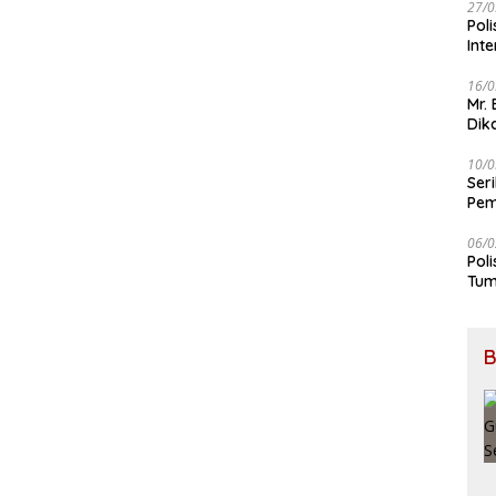
27/0
Pol
Int
16/0
Mr.
Dik
10/0
Ser
Pem
BB
06/0
Pol
Tum
B