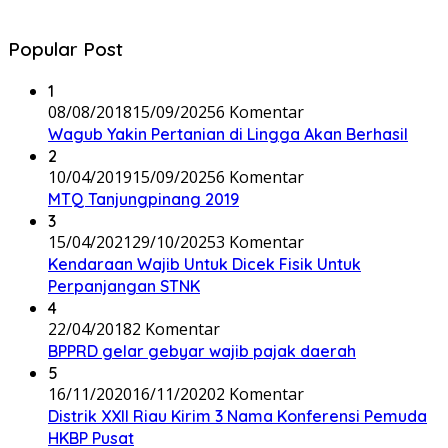
Popular Post
1
08/08/2018
15/09/2025
6 Komentar
Wagub Yakin Pertanian di Lingga Akan Berhasil
2
10/04/2019
15/09/2025
6 Komentar
MTQ Tanjungpinang 2019
3
15/04/2021
29/10/2025
3 Komentar
Kendaraan Wajib Untuk Dicek Fisik Untuk
Perpanjangan STNK
4
22/04/2018
2 Komentar
BPPRD gelar gebyar wajib pajak daerah
5
16/11/2020
16/11/2020
2 Komentar
Distrik XXII Riau Kirim 3 Nama Konferensi Pemuda
HKBP Pusat