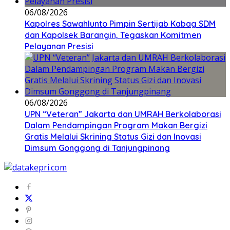
06/08/2026
Kapolres Sawahlunto Pimpin Sertijab Kabag SDM
dan Kapolsek Barangin, Tegaskan Komitmen
Pelayanan Presisi
06/08/2026
UPN “Veteran” Jakarta dan UMRAH Berkolaborasi
Dalam Pendampingan Program Makan Bergizi
Gratis Melalui Skrining Status Gizi dan Inovasi
Dimsum Gonggong di Tanjungpinang