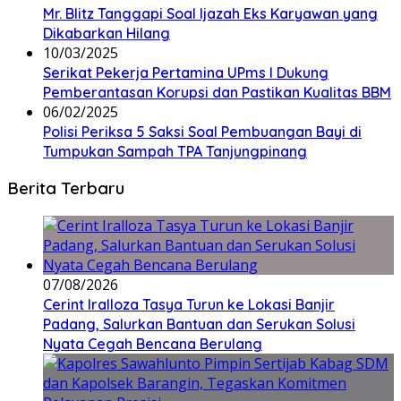
Mr. Blitz Tanggapi Soal Ijazah Eks Karyawan yang
Dikabarkan Hilang
10/03/2025
Serikat Pekerja Pertamina UPms I Dukung
Pemberantasan Korupsi dan Pastikan Kualitas BBM
06/02/2025
Polisi Periksa 5 Saksi Soal Pembuangan Bayi di
Tumpukan Sampah TPA Tanjungpinang
Berita Terbaru
07/08/2026
Cerint Iralloza Tasya Turun ke Lokasi Banjir
Padang, Salurkan Bantuan dan Serukan Solusi
Nyata Cegah Bencana Berulang