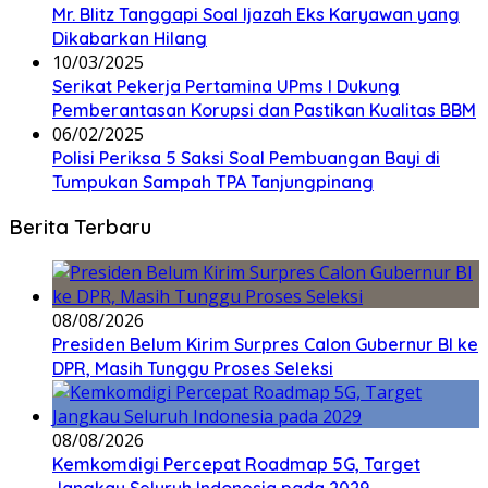
Mr. Blitz Tanggapi Soal Ijazah Eks Karyawan yang
Dikabarkan Hilang
10/03/2025
Serikat Pekerja Pertamina UPms I Dukung
Pemberantasan Korupsi dan Pastikan Kualitas BBM
06/02/2025
Polisi Periksa 5 Saksi Soal Pembuangan Bayi di
Tumpukan Sampah TPA Tanjungpinang
Berita Terbaru
08/08/2026
Presiden Belum Kirim Surpres Calon Gubernur BI ke
DPR, Masih Tunggu Proses Seleksi
08/08/2026
Kemkomdigi Percepat Roadmap 5G, Target