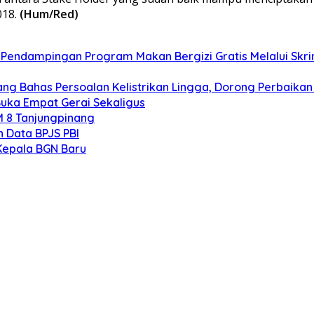
018.
(Hum/Red)
endampingan Program Makan Bergizi Gratis Melalui Skrin
ng Bahas Persoalan Kelistrikan Lingga, Dorong Perbaikan
uka Empat Gerai Sekaligus
M 8 Tanjungpinang
 Data BPJS PBI
Kepala BGN Baru