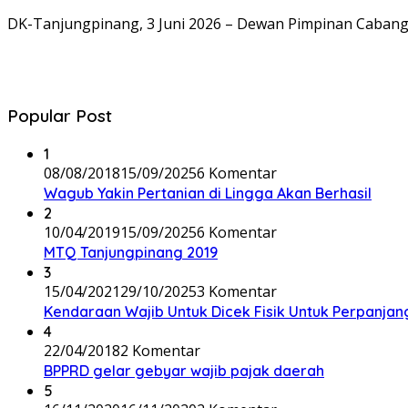
DK-Tanjungpinang, 3 Juni 2026 – Dewan Pimpinan Cabang
Popular Post
1
08/08/2018
15/09/2025
6 Komentar
Wagub Yakin Pertanian di Lingga Akan Berhasil
2
10/04/2019
15/09/2025
6 Komentar
MTQ Tanjungpinang 2019
3
15/04/2021
29/10/2025
3 Komentar
Kendaraan Wajib Untuk Dicek Fisik Untuk Perpanja
4
22/04/2018
2 Komentar
BPPRD gelar gebyar wajib pajak daerah
5