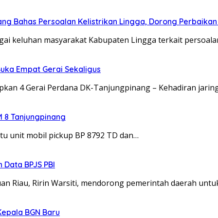
ng Bahas Persoalan Kelistrikan Lingga, Dorong Perbaikan
gai keluhan masyarakat Kabupaten Lingga terkait persoal
uka Empat Gerai Sekaligus
iapkan 4 Gerai Perdana DK-Tanjungpinang – Kehadiran jari
M 8 Tanjungpinang
tu unit mobil pickup BP 8792 TD dan…
 Data BPJS PBI
Riau, Ririn Warsiti, mendorong pemerintah daerah untu
Kepala BGN Baru