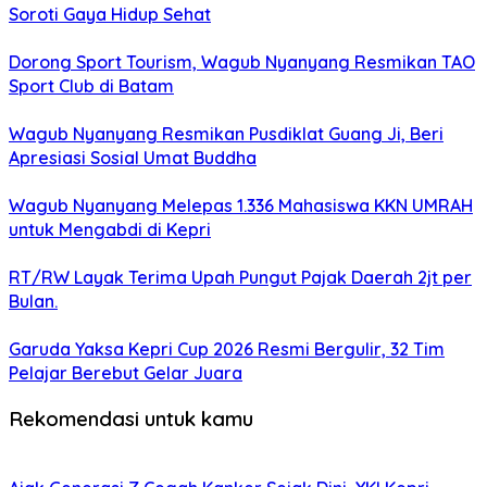
Soroti Gaya Hidup Sehat
Dorong Sport Tourism, Wagub Nyanyang Resmikan TAO
Sport Club di Batam
Wagub Nyanyang Resmikan Pusdiklat Guang Ji, Beri
Apresiasi Sosial Umat Buddha
Wagub Nyanyang Melepas 1.336 Mahasiswa KKN UMRAH
untuk Mengabdi di Kepri
RT/RW Layak Terima Upah Pungut Pajak Daerah 2jt per
Bulan.
Garuda Yaksa Kepri Cup 2026 Resmi Bergulir, 32 Tim
Pelajar Berebut Gelar Juara
Rekomendasi untuk kamu