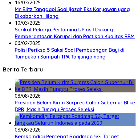
16/03/2025
Mr. Blitz Tanggapi Soal Ijazah Eks Karyawan yang
Dikabarkan Hilang
10/03/2025
Serikat Pekerja Pertamina UPms I Dukung
Pemberantasan Korupsi dan Pastikan Kualitas BBM
06/02/2025
Polisi Periksa 5 Saksi Soal Pembuangan Bayi di
Tumpukan Sampah TPA Tanjungpinang
Berita Terbaru
08/08/2026
Presiden Belum Kirim Surpres Calon Gubernur BI ke
DPR, Masih Tunggu Proses Seleksi
08/08/2026
Kemkomdigi Percepat Roadmap 5G, Target