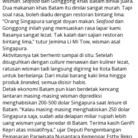
wisman.
Seafood
dan Gonggong khas Batam dinilai juara.
Dua makanan khas Batam itu dinilai sangat murah. Tapi
soal rasa, boleh diadu dengan restoran bintang lima.
“Orang Singapura sangat doyan makan.
Seafood
dan
Gonggong inilah yang memuaskan rasa lapar kami.
Rasanya sangat lezat. Tak kalah dari sajian restoran
bintang lima,” tutur Jemima Li Mi Tow, wisman asal
Singapura.
Aktivitasnya tak berhenti sampai di situ. Setelah
disuguhkan dengan
culture
menawan dan kuliner lezat,
ratusan wisman tadi langsung digiring ke Kota Batam
untuk berbelanja. Dari mulai barang kaki lima hingga
produk
branded,
semua disisir habis.
Detak ekonomi Batam pun kian berdetak kencang
lantaran masing-masing wisman diprediksi
menghabiskan 200-500 dolar Singapura saat
leisure
di
Batam. “Kalau masing-masing menghabiskan 250 dolar
Singapura saja, sudah ada delapan miliar rupiah lebih
uang wisman yang beredar di Batam. Terima kasih GenPI
Kepri atas inisiatifnya,” ujar Deputi Pengembangan
Pemasaran Pariwisata Nusantara Kemenpar Esthy Reko