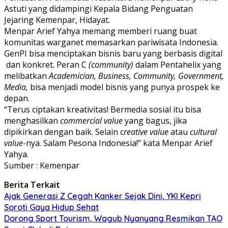
Astuti yang didampingi Kepala Bidang Penguatan
Jejaring Kemenpar, Hidayat.
Menpar Arief Yahya memang memberi ruang buat
komunitas warganet memasarkan pariwisata Indonesia.
GenPI bisa menciptakan bisnis baru yang berbasis digital
dan konkret. Peran C
(community)
dalam Pentahelix yang
melibatkan
Academician, Business, Community, Government,
Media,
bisa menjadi model bisnis yang punya prospek ke
depan.
“Terus ciptakan kreativitas! Bermedia sosial itu bisa
menghasilkan
commercial value
yang bagus, jika
dipikirkan dengan baik. Selain c
reative value
atau
cultural
value
-nya. Salam Pesona Indonesia!” kata Menpar Arief
Yahya.
Sumber : Kemenpar
Berita Terkait
Ajak Generasi Z Cegah Kanker Sejak Dini, YKI Kepri
Soroti Gaya Hidup Sehat
Dorong Sport Tourism, Wagub Nyanyang Resmikan TAO