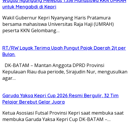
Wagub Nyanyang Melepas 1.336 Mahasiswa KKN UMRAH
untuk Mengabdi di Kepri
Wakil Gubernur Kepri Nyanyang Haris Pratamura
bersama mahasiswa Universitas Raja Haji (UMRAH)
peserta KKN Gelombang…
RT/RW Layak Terima Upah Pungut Pajak Daerah 2jt per
Bulan.
DK-BATAM – Mantan Anggota DPRD Provinsi
Kepulauan Riau dua periode, Sirajudin Nur, mengusulkan
agar…
Garuda Yaksa Kepri Cup 2026 Resmi Bergulir, 32 Tim
Pelajar Berebut Gelar Juara
Ketua Asosiasi Futsal Provinsi Kepri saat membuka saat
membuka Garuda Yaksa Kepri Cup DK-BATAM –…