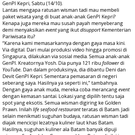
GenPI Kepri, Sabtu (14/10).
Lantas mengapa ratusan wisman tadi mau membeli
paket wisata yang di buat anak-anak GenPI Kepri?
Kenapa juga mereka mau susah payah menyeberang
demi menyaksikan
event
yang ikut
disupport
Kementerian
Pariwisata itu?
“Karena kami memasarkannya dengan gaya masa kini.
Via digital. Dari mulai produksi video hingga promosi di
Singapura, dilakukan via sosial media. Semua anak-anak
GenPI. Kreatornya Yosh. Dia punya 121 ribu
follower
di
YouTube.
Dan dalam produksinya, dia dibantu Deni dan
Devit GenPI Kepri. Sementara pemasaran di negeri
seberang saya. Hasilnya ya seperti ini,” tambahnya.
Dengan gaya anak muda, mereka coba merancang
event
dengan kemasan santai. Lokasi yang dipilih tentu saja
spot yang eksotis. Semua wisman digiring ke Golden
Prawn. Inilah
life seafood restaurant
teratas di Batam. Jadi
selain menikmati suguhan budaya, ratusan wisman tadi
diajak mencicipi lezatnya kuliner laut khas Batam.
Hasilnya, suguhan kuliner ala Batam banyak dipuji