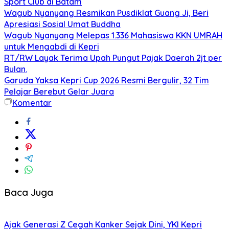
Sport Club di Batam
Wagub Nyanyang Resmikan Pusdiklat Guang Ji, Beri
Apresiasi Sosial Umat Buddha
Wagub Nyanyang Melepas 1.336 Mahasiswa KKN UMRAH
untuk Mengabdi di Kepri
RT/RW Layak Terima Upah Pungut Pajak Daerah 2jt per
Bulan.
Garuda Yaksa Kepri Cup 2026 Resmi Bergulir, 32 Tim
Pelajar Berebut Gelar Juara
Komentar
Baca Juga
Ajak Generasi Z Cegah Kanker Sejak Dini, YKI Kepri