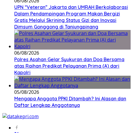
06/08/2026
UPN “Veteran” Jakarta dan UMRAH Berkolaborasi
Dalam Pendampingan Program Makan Bergizi
Gratis Melalui Skrining Status Gizi dan Inovasi
Dimsum Gonggong di Tanjungpinang
06/08/2026
Polres Asahan Gelar Syukuran dan Doa Bersama
atas Raihan Predikat Pelayanan Prima (A) dari
Kapolri
05/08/2026
Mengapa Anggota PPKI Ditambah? Ini Alasan dan
Daftar Lengkap Anggotanya