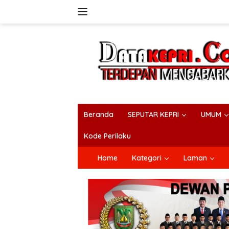
Langsung
ke
konten
Beranda
SEPUTAR KEPRI
UMUM
Kode Perilaku
Home
Kategori
Laman