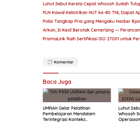
Luhut Sebut Kereta Cepat Whoosh Sudah Tutup
PLN Kawal Kelistrikan HUT ke-80 TNI, Dapat Ap
Polisi Tangkap Pria yang Mengaku Hacker Bjo
Arkan, Si Kecil Berotak Cemerlang — Peranc
PrismaLink Raih Sertifikasi ISO 27001 untuk P
Komentar
Baca Juga
UMRAH Gelar Pelatihan
Luhut Seb
Pembelajaran Mendalam
Whoosh Su
Terintegrasi Konteks
Operasion
Kemaritiman untuk Dukung
SDG4: Pendidikan Berkualitas