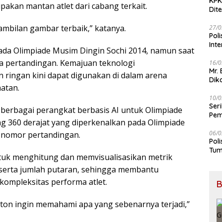
KPK
akan mantan atlet dari cabang terkait.
Dit
ambilan gambar terbaik,” katanya.
27/0
Pol
Int
da Olimpiade Musim Dingin Sochi 2014, namun saat
na pertandingan. Kemajuan teknologi
16/0
Mr.
 ringan kini dapat digunakan di dalam arena
Dik
atan.
10/0
Ser
erbagai perangkat berbasis AI untuk Olimpiade
Pem
ng 360 derajat yang diperkenalkan pada Olimpiade
BB
06/0
uh nomor pertandingan.
Pol
Tum
tuk menghitung dan memvisualisasikan metrik
, serta jumlah putaran, sehingga membantu
ompleksitas performa atlet.
B
onton ingin memahami apa yang sebenarnya terjadi,”