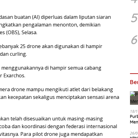
5
san buatan (AI) diperluas dalam liputan siaran
ingkatkan pengalaman menonton, demikian
s (OBS), Selasa.
6
ebanyak 25 drone akan digunakan di hampir
dan curling.
mi menggunakannya di hampir semua cabang
ar Exarchos.
Ber
amera drone mampu mengikuti atlet dari belakang
kan kecepatan sekaligus menciptakan sensasi arena
18/1
Pur
kan telah disesuaikan untuk masing-masing
Men
coba dan koordinasi dengan federasi internasional
itasnya. Para pilot drone juga mendapatkan
26/0