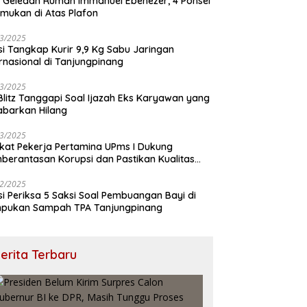
 Geledah Rumah Immanuel Ebenezer, 4 Ponsel
emukan di Atas Plafon
3/2025
isi Tangkap Kurir 9,9 Kg Sabu Jaringan
ernasional di Tanjungpinang
3/2025
 Blitz Tanggapi Soal Ijazah Eks Karyawan yang
abarkan Hilang
3/2025
ikat Pekerja Pertamina UPms I Dukung
berantasan Korupsi dan Pastikan Kualitas
M
2/2025
isi Periksa 5 Saksi Soal Pembuangan Bayi di
pukan Sampah TPA Tanjungpinang
erita Terbaru