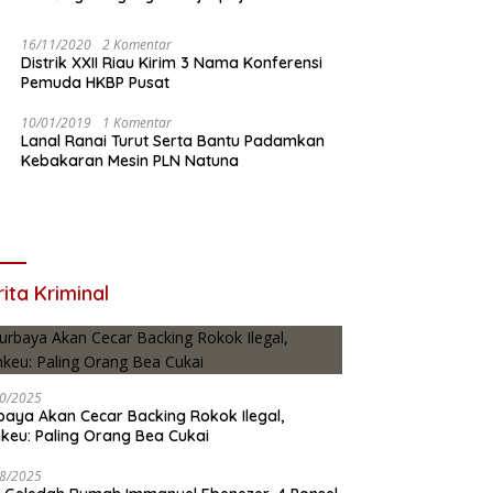
16/11/2020
2 Komentar
Distrik XXII Riau Kirim 3 Nama Konferensi
Pemuda HKBP Pusat
10/01/2019
1 Komentar
Lanal Ranai Turut Serta Bantu Padamkan
Kebakaran Mesin PLN Natuna
ita Kriminal
0/2025
baya Akan Cecar Backing Rokok Ilegal,
keu: Paling Orang Bea Cukai
8/2025