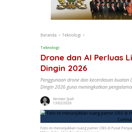
Beranda
Teknologi
Teknologi
Drone dan AI Perluas 
Dingin 2026
Penggunaan drone dan kecerdasan buatan (A
Dingin 2026 guna meningkatkan pengalam
Herman Syah
13/02/2026
Foto ini menunjukkan ruang pamer OBS di Pusat Penyia