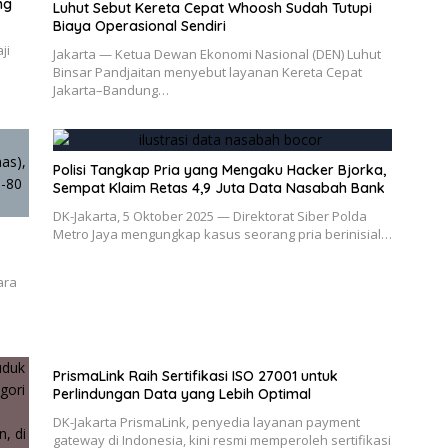
ng
Luhut Sebut Kereta Cepat Whoosh Sudah Tutupi
Biaya Operasional Sendiri
ji
Jakarta — Ketua Dewan Ekonomi Nasional (DEN) Luhut
Binsar Pandjaitan menyebut layanan Kereta Cepat
Jakarta–Bandung…
Polisi Tangkap Pria yang Mengaku Hacker Bjorka,
Sempat Klaim Retas 4,9 Juta Data Nasabah Bank
DK-Jakarta, 5 Oktober 2025 — Direktorat Siber Polda
Metro Jaya mengungkap kasus seorang pria berinisial…
ara
PrismaLink Raih Sertifikasi ISO 27001 untuk
Perlindungan Data yang Lebih Optimal
DK-Jakarta PrismaLink, penyedia layanan payment
gateway di Indonesia, kini resmi memperoleh sertifikasi