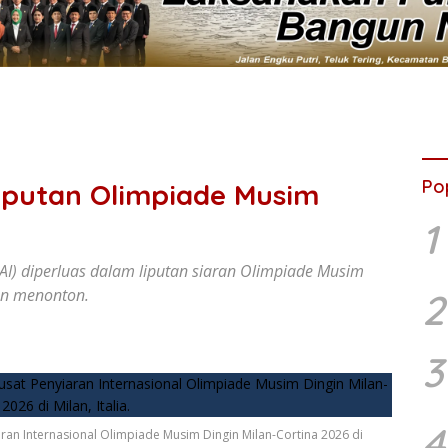
Po
Liputan Olimpiade Musim
1
I) diperluas dalam liputan siaran Olimpiade Musim
an menonton.
2
3
4
ran Internasional Olimpiade Musim Dingin Milan-Cortina 2026 di