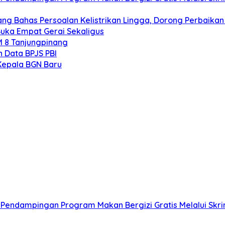
ng Bahas Persoalan Kelistrikan Lingga, Dorong Perbaikan
uka Empat Gerai Sekaligus
M 8 Tanjungpinang
 Data BPJS PBI
Kepala BGN Baru
endampingan Program Makan Bergizi Gratis Melalui Skrin