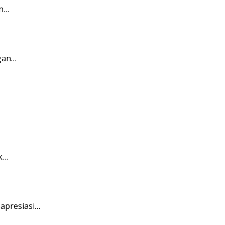
an…
ngan…
k…
apresiasi…