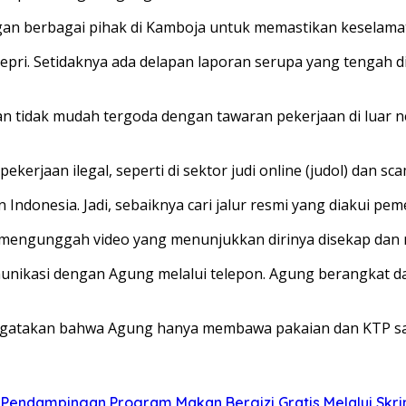
ngan berbagai pihak di Kamboja untuk memastikan keselam
 Kepri. Setidaknya ada delapan laporan serupa yang tengah 
n tidak mudah tergoda dengan tawaran pekerjaan di luar 
rjaan ilegal, seperti di sektor judi online (judol) dan sc
onesia. Jadi, sebaiknya cari jalur resmi yang diakui pemer
g mengunggah video yang menunjukkan dirinya disekap dan
omunikasi dengan Agung melalui telepon. Agung berangkat 
engatakan bahwa Agung hanya membawa pakaian dan KTP saat
endampingan Program Makan Bergizi Gratis Melalui Skrin