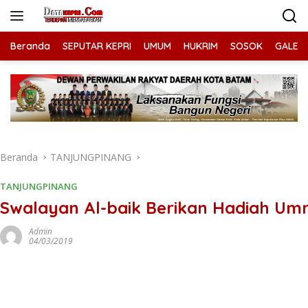
Langsung
ke
konten
Beranda
SEPUTAR KEPRI
UMUM
HUKRIM
SOSOK
GALERI
Beranda
TANJUNGPINANG
TANJUNGPINANG
Swalayan Al-baik Berikan Hadiah Um
Admin
04/03/2019