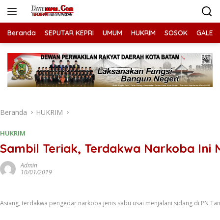
Langsung
ke
konten
Beranda
SEPUTAR KEPRI
UMUM
HUKRIM
SOSOK
GALERI
Beranda
HUKRIM
HUKRIM
Sambil Teriak, Terdakwa Narkoba In
Admin
10/01/2019
Asiang, terdakwa pengedar narkoba jenis sabu usai menjalani sidang di PN Tan