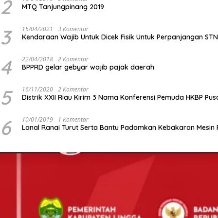
2
MTQ Tanjungpinang 2019
3
15/04/2021
3 Komentar
Kendaraan Wajib Untuk Dicek Fisik Untuk Perpanjangan ST
4
22/04/2018
2 Komentar
BPPRD gelar gebyar wajib pajak daerah
5
16/11/2020
2 Komentar
Distrik XXII Riau Kirim 3 Nama Konferensi Pemuda HKBP Pus
6
10/01/2019
1 Komentar
Lanal Ranai Turut Serta Bantu Padamkan Kebakaran Mesin