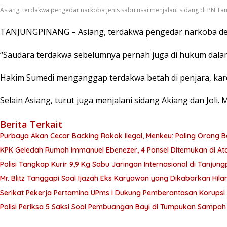
Asiang, terdakwa pengedar narkoba jenis sabu usai menjalani sidang di PN Tan
TANJUNGPINANG – Asiang, terdakwa pengedar narkoba denga
“Saudara terdakwa sebelumnya pernah juga di hukum dalam
Hakim Sumedi menganggap terdakwa betah di penjara, karena
Selain Asiang, turut juga menjalani sidang Akiang dan Jol
Berita Terkait
Purbaya Akan Cecar Backing Rokok Ilegal, Menkeu: Paling Orang B
KPK Geledah Rumah Immanuel Ebenezer, 4 Ponsel Ditemukan di At
Polisi Tangkap Kurir 9,9 Kg Sabu Jaringan Internasional di Tanjun
Mr. Blitz Tanggapi Soal Ijazah Eks Karyawan yang Dikabarkan Hila
Serikat Pekerja Pertamina UPms I Dukung Pemberantasan Korupsi 
Polisi Periksa 5 Saksi Soal Pembuangan Bayi di Tumpukan Sampa