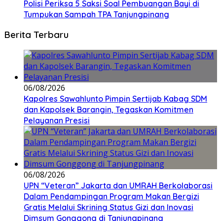
Polisi Periksa 5 Saksi Soal Pembuangan Bayi di
Tumpukan Sampah TPA Tanjungpinang
Berita Terbaru
06/08/2026
Kapolres Sawahlunto Pimpin Sertijab Kabag SDM
dan Kapolsek Barangin, Tegaskan Komitmen
Pelayanan Presisi
06/08/2026
UPN “Veteran” Jakarta dan UMRAH Berkolaborasi
Dalam Pendampingan Program Makan Bergizi
Gratis Melalui Skrining Status Gizi dan Inovasi
Dimsum Gonggong di Tanjungpinang