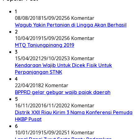
1
08/08/2018
15/09/2025
6 Komentar
Wagub Yakin Pertanian di Lingga Akan Berhasil
2
10/04/2019
15/09/2025
6 Komentar
MTQ Tanjungpinang 2019
3
15/04/2021
29/10/2025
3 Komentar
Kendaraan Wajib Untuk Dicek Fisik Untuk
Perpanjangan STNK
4
22/04/2018
2 Komentar
BPPRD gelar gebyar wajib pajak daerah
5
16/11/2020
16/11/2020
2 Komentar
Distrik XXII Riau Kirim 3 Nama Konferensi Pemuda
HKBP Pusat
6
10/01/2019
15/09/2025
1 Komentar