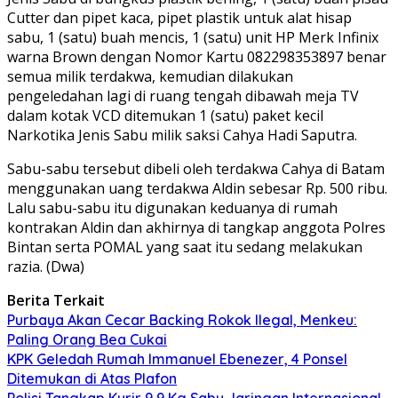
Cutter dan pipet kaca, pipet plastik untuk alat hisap
sabu, 1 (satu) buah mencis, 1 (satu) unit HP Merk Infinix
warna Brown dengan Nomor Kartu 082298353897 benar
semua milik terdakwa, kemudian dilakukan
pengeledahan lagi di ruang tengah dibawah meja TV
dalam kotak VCD ditemukan 1 (satu) paket kecil
Narkotika Jenis Sabu milik saksi Cahya Hadi Saputra.
Sabu-sabu tersebut dibeli oleh terdakwa Cahya di Batam
menggunakan uang terdakwa Aldin sebesar Rp. 500 ribu.
Lalu sabu-sabu itu digunakan keduanya di rumah
kontrakan Aldin dan akhirnya di tangkap anggota Polres
Bintan serta POMAL yang saat itu sedang melakukan
razia. (Dwa)
Berita Terkait
Purbaya Akan Cecar Backing Rokok Ilegal, Menkeu:
Paling Orang Bea Cukai
KPK Geledah Rumah Immanuel Ebenezer, 4 Ponsel
Ditemukan di Atas Plafon
Polisi Tangkap Kurir 9,9 Kg Sabu Jaringan Internasional