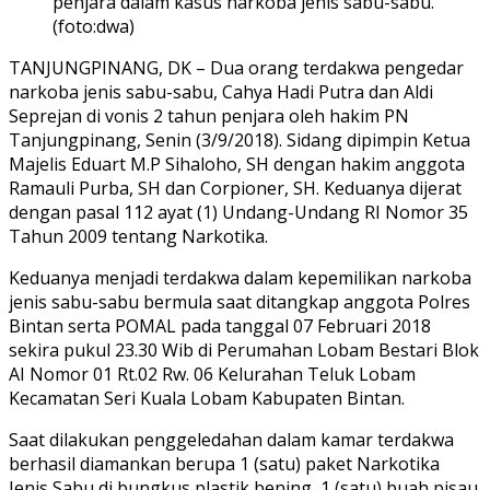
penjara dalam kasus narkoba jenis sabu-sabu.
(foto:dwa)
TANJUNGPINANG, DK – Dua orang terdakwa pengedar
narkoba jenis sabu-sabu, Cahya Hadi Putra dan Aldi
Seprejan di vonis 2 tahun penjara oleh hakim PN
Tanjungpinang, Senin (3/9/2018). Sidang dipimpin Ketua
Majelis Eduart M.P Sihaloho, SH dengan hakim anggota
Ramauli Purba, SH dan Corpioner, SH. Keduanya dijerat
dengan pasal 112 ayat (1) Undang-Undang RI Nomor 35
Tahun 2009 tentang Narkotika.
Keduanya menjadi terdakwa dalam kepemilikan narkoba
jenis sabu-sabu bermula saat ditangkap anggota Polres
Bintan serta POMAL pada tanggal 07 Februari 2018
sekira pukul 23.30 Wib di Perumahan Lobam Bestari Blok
AI Nomor 01 Rt.02 Rw. 06 Kelurahan Teluk Lobam
Kecamatan Seri Kuala Lobam Kabupaten Bintan.
Saat dilakukan penggeledahan dalam kamar terdakwa
berhasil diamankan berupa 1 (satu) paket Narkotika
Jenis Sabu di bungkus plastik bening, 1 (satu) buah pisau