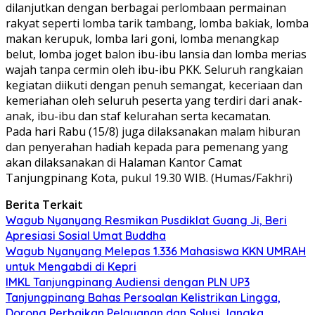
dilanjutkan dengan berbagai perlombaan permainan
rakyat seperti lomba tarik tambang, lomba bakiak, lomba
makan kerupuk, lomba lari goni, lomba menangkap
belut, lomba joget balon ibu-ibu lansia dan lomba merias
wajah tanpa cermin oleh ibu-ibu PKK. Seluruh rangkaian
kegiatan diikuti dengan penuh semangat, keceriaan dan
kemeriahan oleh seluruh peserta yang terdiri dari anak-
anak, ibu-ibu dan staf kelurahan serta kecamatan.
Pada hari Rabu (15/8) juga dilaksanakan malam hiburan
dan penyerahan hadiah kepada para pemenang yang
akan dilaksanakan di Halaman Kantor Camat
Tanjungpinang Kota, pukul 19.30 WIB. (Humas/Fakhri)
Berita Terkait
Wagub Nyanyang Resmikan Pusdiklat Guang Ji, Beri
Apresiasi Sosial Umat Buddha
Wagub Nyanyang Melepas 1.336 Mahasiswa KKN UMRAH
untuk Mengabdi di Kepri
IMKL Tanjungpinang Audiensi dengan PLN UP3
Tanjungpinang Bahas Persoalan Kelistrikan Lingga,
Dorong Perbaikan Pelayanan dan Solusi Jangka