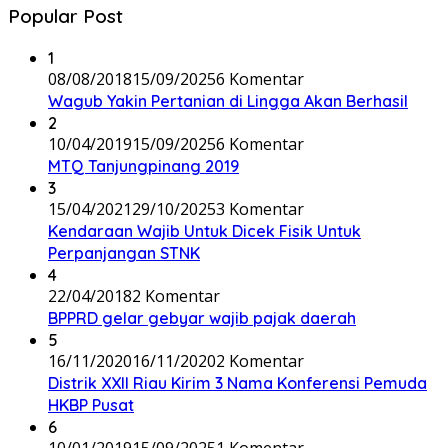
Popular Post
1
08/08/2018
15/09/2025
6 Komentar
Wagub Yakin Pertanian di Lingga Akan Berhasil
2
10/04/2019
15/09/2025
6 Komentar
MTQ Tanjungpinang 2019
3
15/04/2021
29/10/2025
3 Komentar
Kendaraan Wajib Untuk Dicek Fisik Untuk
Perpanjangan STNK
4
22/04/2018
2 Komentar
BPPRD gelar gebyar wajib pajak daerah
5
16/11/2020
16/11/2020
2 Komentar
Distrik XXII Riau Kirim 3 Nama Konferensi Pemuda
HKBP Pusat
6
10/01/2019
15/09/2025
1 Komentar