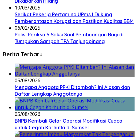
Dikabarkan Hilang
10/03/2025
Serikat Pekerja Pertamina UPms I Dukung
Pemberantasan Korupsi dan Pastikan Kualitas BBM
06/02/2025
Polisi Periksa 5 Saksi Soal Pembuangan Bayi di
Tumpukan Sampah TPA Tanjungpinang
Berita Terbaru
05/08/2026
Mengapa Anggota PPKI Ditambah? Ini Alasan dan
Daftar Lengkap Anggotanya
05/08/2026
BNPB Kembali Gelar Operasi Modifikasi Cuaca
untuk Cegah Karhutla di Sumsel