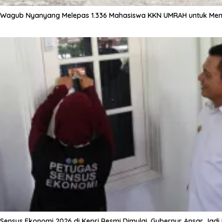
Wagub Nyanyang Melepas 1.336 Mahasiswa KKN UMRAH untuk Meng
Sensus Ekonomi 2026 di Kepri Resmi Dimulai, Gubernur Ansar Jad