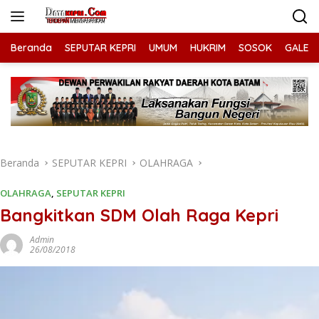
Langsung
ke
konten
Beranda
SEPUTAR KEPRI
UMUM
HUKRIM
SOSOK
GALERI
Beranda
SEPUTAR KEPRI
OLAHRAGA
OLAHRAGA
,
SEPUTAR KEPRI
Bangkitkan SDM Olah Raga Kepri
Admin
26/08/2018