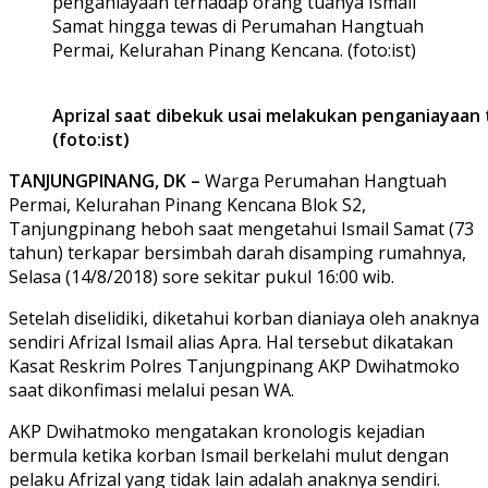
penganiayaan terhadap orang tuanya Ismail
Samat hingga tewas di Perumahan Hangtuah
Permai, Kelurahan Pinang Kencana. (foto:ist)
Aprizal saat dibekuk usai melakukan penganiayaan
(foto:ist)
TANJUNGPINANG, DK –
Warga Perumahan Hangtuah
Permai, Kelurahan Pinang Kencana Blok S2,
Tanjungpinang heboh saat mengetahui Ismail Samat (73
tahun) terkapar bersimbah darah disamping rumahnya,
Selasa (14/8/2018) sore sekitar pukul 16:00 wib.
Setelah diselidiki, diketahui korban dianiaya oleh anaknya
sendiri Afrizal Ismail alias Apra. Hal tersebut dikatakan
Kasat Reskrim Polres Tanjungpinang AKP Dwihatmoko
saat dikonfimasi melalui pesan WA.
AKP Dwihatmoko mengatakan kronologis kejadian
bermula ketika korban Ismail berkelahi mulut dengan
pelaku Afrizal yang tidak lain adalah anaknya sendiri.