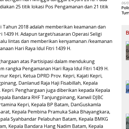
06/0
diakan 25 titik lokasi Pos Pengamanan dan 21 titik
Pol
Tum
igi Tahun 2018 adalah memberikan keamanan dan
B
i 1439 H. Adapun target/sasaran Operasi Seligi
lalu lintas dan memberikan kenyamanan /keamanan
aan Hari Raya Idul Fitri 1439 H.
ghargaan atas Partisipasi dalam mendukung
am rangka Pengamanan Hari Raya Idul Fitri 1439 H.
r Kepri, Ketua DPRD Prov. Kepri, Kajati Kepri,
nang, Danlanud Raja Haji Fisabillah, Kepala
. Kepri. Penghargaan juga diberikan kepada Kepala
 Kepala Bandara RHF Tanjungpinang, Kanwil DJBC
ertamina Kepri, Kepala BP Batam, DanGuskamla
Barat, Kepala Pembina Pramuka Saka Bhayangkara,
Kepala Syahbandar Pelabuhan Batam, Kepala BMKG
am, Kepala Bandara Hang Nadim Batam, Kepala