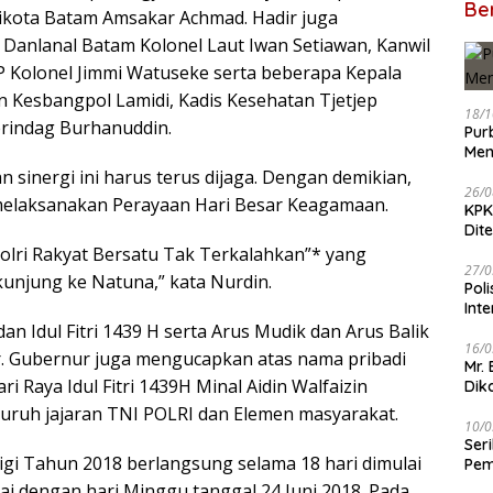
Ber
ikota Batam Amsakar Achmad. Hadir juga
 Danlanal Batam Kolonel Laut Iwan Setiawan, Kanwil
 Kolonel Jimmi Watuseke serta beberapa Kepala
n Kesbangpol Lamidi, Kadis Kesehatan Tjetjep
18/1
erindag Burhanuddin.
Pur
Men
 sinergi ini harus terus dijaga. Dengan demikian,
26/0
elaksanakan Perayaan Hari Besar Keagamaan.
KPK
Dit
olri Rakyat Bersatu Tak Terkalahkan”* yang
27/0
unjung ke Natuna,” kata Nurdin.
Pol
Int
n Idul Fitri 1439 H serta Arus Mudik dan Arus Balik
16/0
ar. Gubernur juga mengucapkan atas nama pribadi
Mr.
i Raya Idul Fitri 1439H Minal Aidin Walfaizin
Dik
uruh jajaran TNI POLRI dan Elemen masyarakat.
10/0
Ser
ligi Tahun 2018 berlangsung selama 18 hari dimulai
Pem
BB
ai dengan hari Minggu tanggal 24 Juni 2018. Pada