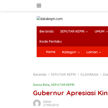
Langsung
ke
konten
Beranda
SEPUTAR KEPRI
UMUM
Kode Perilaku
Home
Kategori
Laman
Beranda
SEPUTAR KEPRI
OLAHRAGA
Dun
Dunia Bola
,
SEPUTAR KEPRI
Gubernur Apresiasi Kin
Admin
27/06/2018