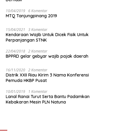
10/04/2019
6 Komentar
MTQ Tanjungpinang 2019
15/04/2021
3 Komentar
Kendaraan Wajib Untuk Dicek Fisik Untuk
Perpanjangan STNK
22/04/2018
2 Komentar
BPPRD gelar gebyar wajib pajak daerah
16/11/2020
2 Komentar
Distrik XXII Riau Kirim 3 Nama Konferensi
Pemuda HKBP Pusat
10/01/2019
1 Komentar
Lanal Ranai Turut Serta Bantu Padamkan
Kebakaran Mesin PLN Natuna