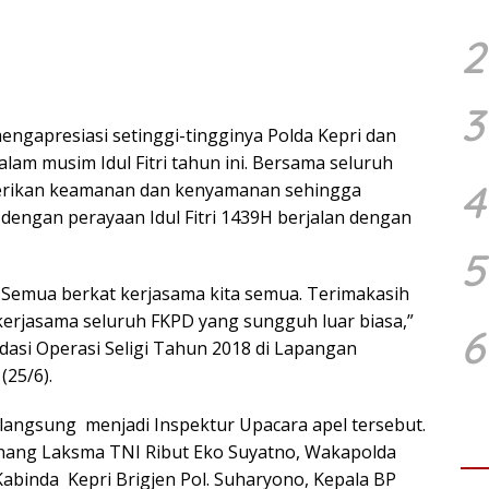
2
3
ngapresiasi setinggi-tingginya Polda Kepri dan
dalam musim Idul Fitri tahun ini. Bersama seluruh
4
emberikan keamanan dan kenyamanan sehingga
engan perayaan Idul Fitri 1439H berjalan dengan
5
ar. Semua berkat kerjasama kita semua. Terimakasih
kerjasama seluruh FKPD yang sungguh luar biasa,”
6
idasi Operasi Seligi Tahun 2018 di Lapangan
(25/6).
i langsung menjadi Inspektur Upacara apel tersebut.
nang Laksma TNI Ribut Eko Suyatno, Wakapolda
 Kabinda Kepri Brigjen Pol. Suharyono, Kepala BP