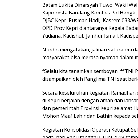
Batam Lukita Dinarsyah Tuwo, Wakil Wal
Kapolresta Barelang Kombes Pol Hengki,
DJBC Kepri Rusman Hadi, Kasrem 033/WP
OPD Prov Kepri diantaranya Kepala Bada
Yudiana, Kadishub Jamhur Ismail, Kadisp
Nurdin mengatakan, jalinan saturahmi dan
masyarakat bisa merasa nyaman dalam m
“Selalu kita tanamkan semboyan *“TNI P
disampaikan oleh Panglima TNI saat berk
Secara keseluruhan kegiatan Ramadhan da
di Kepri berjalan dengan aman dan lanc
dan pemerintah Provinsi Kepri selamat Har
Mohon Maaf Lahir dan Bathin kepada sel
Kegiatan Konsolidasi Operasi Ketupat Se
pada hari Rabu tanggal 6 Juni 2018 samp