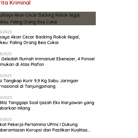
ita Kriminal
0/2025
baya Akan Cecar Backing Rokok Ilegal,
keu: Paling Orang Bea Cukai
8/2025
 Geledah Rumah Immanuel Ebenezer, 4 Ponsel
emukan di Atas Plafon
3/2025
isi Tangkap Kurir 9,9 Kg Sabu Jaringan
ernasional di Tanjungpinang
3/2025
 Blitz Tanggapi Soal Ijazah Eks Karyawan yang
abarkan Hilang
3/2025
ikat Pekerja Pertamina UPms I Dukung
berantasan Korupsi dan Pastikan Kualitas
M