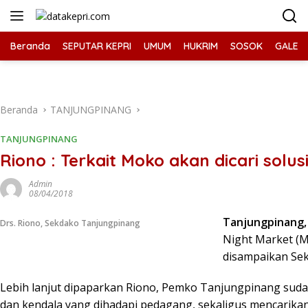
Langsung
ke
konten
Beranda
SEPUTAR KEPRI
UMUM
HUKRIM
SOSOK
GALERI
Beranda
TANJUNGPINANG
TANJUNGPINANG
Riono : Terkait Moko akan dicari solus
Admin
08/04/2018
Tanjungpinang,
Drs. Riono, Sekdako Tanjungpinang
Night Market (M
disampaikan Sek
Lebih lanjut dipaparkan Riono, Pemko Tanjungpinang su
dan kendala yang dihadapi pedagang, sekaligus mencarika