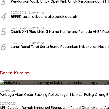
3
Kendaraan Wajib Untuk Dicek Fisik Untuk Perpanjangan ST
4
22/04/2018
2 Komentar
BPPRD gelar gebyar wajib pajak daerah
5
16/11/2020
2 Komentar
Distrik XXII Riau Kirim 3 Nama Konferensi Pemuda HKBP Pus
6
10/01/2019
1 Komentar
Lanal Ranai Turut Serta Bantu Padamkan Kebakaran Mesin
Berita Kriminal
18/10/2025
Purbaya Akan Cecar Backing Rokok Ilegal, Menkeu: Paling Orang B
26/08/2025
KPK Geledah Rumah Immanuel Ebenezer, 4 Ponsel Ditemukan di At