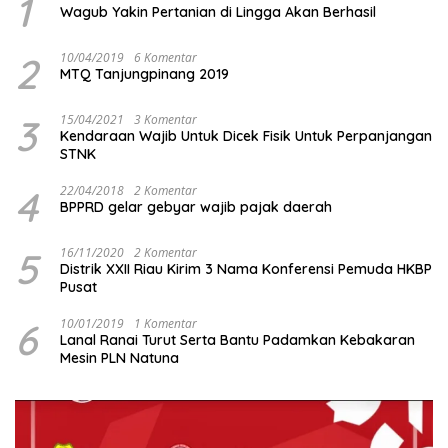
1
Wagub Yakin Pertanian di Lingga Akan Berhasil
2
10/04/2019
6 Komentar
MTQ Tanjungpinang 2019
3
15/04/2021
3 Komentar
Kendaraan Wajib Untuk Dicek Fisik Untuk Perpanjangan
STNK
4
22/04/2018
2 Komentar
BPPRD gelar gebyar wajib pajak daerah
5
16/11/2020
2 Komentar
Distrik XXII Riau Kirim 3 Nama Konferensi Pemuda HKBP
Pusat
6
10/01/2019
1 Komentar
Lanal Ranai Turut Serta Bantu Padamkan Kebakaran
Mesin PLN Natuna