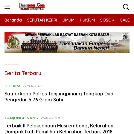
Langsung
ke
konten
Beranda
SEPUTAR KEPRI
UMUM
HUKRIM
SOSOK
GALERI
datakepri.com
Berita Terbaru
HUKRIM
27/03/2018
Satnarkoba Polres Tanjungpinang Tangkap Dua
Pengedar 5,76 Gram Sabu
TANJUNGPINANG
26/03/2018
Terbaik II Pelaksanaan Musrembang, Kelurahan
Dompak Ikuti Pemilihan Kelurahan Terbaik 2018