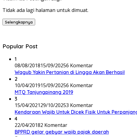
Tidak ada lagi halaman untuk dimuat.
Selengkapnya
Popular Post
1
08/08/2018
15/09/2025
6 Komentar
Wagub Yakin Pertanian di Lingga Akan Berhasil
2
10/04/2019
15/09/2025
6 Komentar
MTQ Tanjungpinang 2019
3
15/04/2021
29/10/2025
3 Komentar
Kendaraan Wajib Untuk Dicek Fisik Untuk Perpanja
4
22/04/2018
2 Komentar
BPPRD gelar gebyar wajib pajak daerah