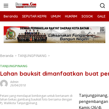
Langsung
ke
konten
Beranda
SEPUTAR KEPRI
UMUM
HUKRIM
SOSOK
GALERI
Beranda
TANJUNGPINANG
TANJUNGPINANG
Lahan bauksit dimanfaatkan buat pe
Admin
26/04/2018
Tanjungpinang, 
Petani yang mendapat bimbingan untuk bertanam di
lahan bekas gambang bauksit foto bersama dengan
pengembangan t
Pj. Walikota Tanjungpinang.
Kamis (26/4).