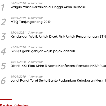
1
08/08/2018
6 Komentar
Wagub Yakin Pertanian di Lingga Akan Berhasil
2
10/04/2019
6 Komentar
MTQ Tanjungpinang 2019
3
15/04/2021
3 Komentar
Kendaraan Wajib Untuk Dicek Fisik Untuk Perpanjangan ST
4
22/04/2018
2 Komentar
BPPRD gelar gebyar wajib pajak daerah
5
16/11/2020
2 Komentar
Distrik XXII Riau Kirim 3 Nama Konferensi Pemuda HKBP Pus
6
10/01/2019
1 Komentar
Lanal Ranai Turut Serta Bantu Padamkan Kebakaran Mesin
Berita Kriminal