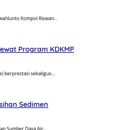
wahlunto Kompol Riswan…
 Lewat Program KDKMP
i berprestasi sekaligus…
rsihan Sedimen
aan Sumber Daya Air…