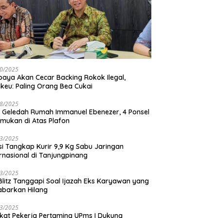
0/2025
baya Akan Cecar Backing Rokok Ilegal,
keu: Paling Orang Bea Cukai
8/2025
 Geledah Rumah Immanuel Ebenezer, 4 Ponsel
emukan di Atas Plafon
3/2025
isi Tangkap Kurir 9,9 Kg Sabu Jaringan
ernasional di Tanjungpinang
3/2025
 Blitz Tanggapi Soal Ijazah Eks Karyawan yang
abarkan Hilang
3/2025
ikat Pekerja Pertamina UPms I Dukung