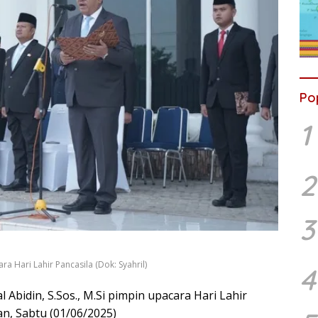
Po
1
2
3
a Hari Lahir Pancasila (Dok: Syahril)
4
 Abidin, S.Sos., M.Si pimpin upacara Hari Lahir
an, Sabtu (01/06/2025)