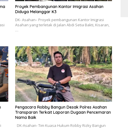
ama
Proyek Pembangunan Kantor Imigrasi Asahan
Diduga Melanggar K3
DK- Asahan– Proyek pembangunan Kantor Imigrasi
asi
Asahan yang terletak di Jalan Abdi Setia Bakti, Kisaran,
…
n
Pengacara Robby Bangun Desak Polres Asahan
Transparan Terkait Laporan Dugaan Pencemaran
Nama Baik
,
i
​DK-Asahan- Tim Kuasa Hukum Robby Rizky Bangun