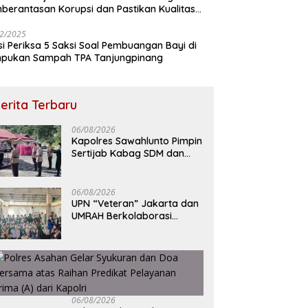
berantasan Korupsi dan Pastikan Kualitas
M
2/2025
isi Periksa 5 Saksi Soal Pembuangan Bayi di
pukan Sampah TPA Tanjungpinang
erita Terbaru
06/08/2026
Kapolres Sawahlunto Pimpin
Sertijab Kabag SDM dan
Kapolsek Barangin,
Tegaskan Komitmen
Pelayanan Presisi
06/08/2026
UPN “Veteran” Jakarta dan
UMRAH Berkolaborasi
Dalam Pendampingan
Program Makan Bergizi
Gratis Melalui Skrining
Status Gizi dan Inovasi
Dimsum Gonggong di
Tanjungpinang
06/08/2026