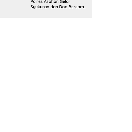
Polres Asahan Gelar
Syukuran dan Doa Bersama
atas Raihan Predikat
Pelayanan Prima (A) dari
Kapolri