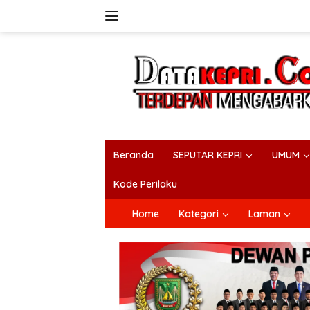
Langsung
ke
konten
Beranda
SEPUTAR KEPRI
UMUM
Kode Perilaku
Home
Kategori
Laman