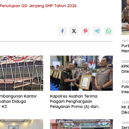
a Penutupan GSI Jenjang SMP Tahun 2026
18/1
Pur
Men
26/0
KPK
Dit
27/0
Pol
Int
embangunan Kantor
Kapolres Asahan Terima
Asahan Diduga
Piagam Penghargaan
16/0
r K3
Pelayanan Prima (A) dari
Mr.
Kapolri
Dik
10/0
Ser