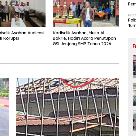
Pem
BB
06/0
Pol
Tum
Disdik Asahan Audiensi
Kadisdik Asahan, Musa Al
ti Korupsi
Bakrie, Hadiri Acara Penutupan
GSI Jenjang SMP Tahun 2026
B