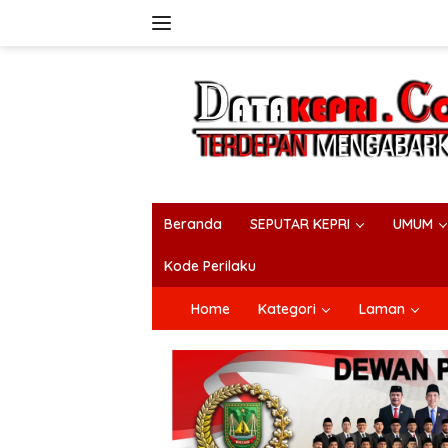
Langsung
ke
konten
Beranda
SEPUTAR KEPRI
UMUM
Kode Perilaku
Home
Kategori
Laman