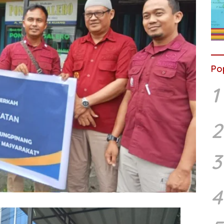
Po
1
2
3
4