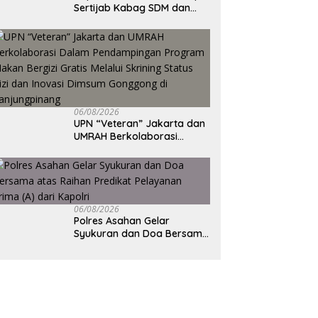
Sertijab Kabag SDM dan
Kapolsek Barangin,
Tegaskan Komitmen
Pelayanan Presisi
06/08/2026
UPN “Veteran” Jakarta dan
UMRAH Berkolaborasi
Dalam Pendampingan
Program Makan Bergizi
Gratis Melalui Skrining
Status Gizi dan Inovasi
Dimsum Gonggong di
06/08/2026
Tanjungpinang
Polres Asahan Gelar
Syukuran dan Doa Bersama
atas Raihan Predikat
Pelayanan Prima (A) dari
Kapolri