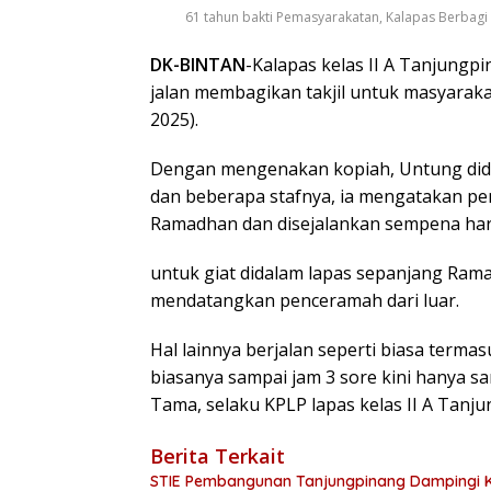
61 tahun bakti Pemasyarakatan, Kalapas Berbagi 
DK-BINTAN
-Kalapas kelas II A Tanjungp
jalan membagikan takjil untuk masyarakat
2025).
Dengan mengenakan kopiah, Untung dida
dan beberapa stafnya, ia mengatakan pem
Ramadhan dan disejalankan sempena hari
untuk giat didalam lapas sepanjang Ram
mendatangkan penceramah dari luar.
Hal lainnya berjalan seperti biasa ter
biasanya sampai jam 3 sore kini hanya s
Tama, selaku KPLP lapas kelas II A Tanj
Berita Terkait
STIE Pembangunan Tanjungpinang Dampingi K