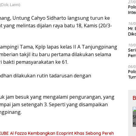
27/0
(Dok: Lanni)
Pol
Int
inang, Untung Cahyo Sidharto langsung turun ke
16/0
 yang melintas dijalan raya batu 18, Kamis (20/3-
Mr.
Dik
10/0
mpingi Tama, Kplp lapas kelas II A Tanjungpinang
Ser
berian takjil itu baru pertama dilakukan selama
Pem
BB
 bakti pemasyarakatan ke 61.
06/0
Pol
adhan dilakukan rutin tadarusan dengan
Tum
masuk jam besuk yang mengalami pengurangan, yang
B
ampai jam setengah 3. Seperti yang disampaikan
ungpinang.
UBE Al Fazza Kembangkan Ecoprint Khas Sebong Pereh