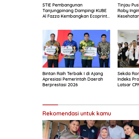
STIE Pembangunan
Tinjau Pu
Tanjungpinang Dampingi KUBE
Roby Ingi
Al Fazza Kembangkan Ecoprint
Kesehatan
Khas Sebong Pereh Hingga Siap
Dipasarkan
Bintan Raih Terbaik I di Ajang
Sekda Ron
Apresiasi Pemerintah Daerah
Indeks Pr
Berprestasi 2026
Latsar CP
XXI
Rekomendasi untuk kamu