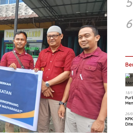
5
6
Ber
18/1
Pur
Men
26/0
KPK
Dit